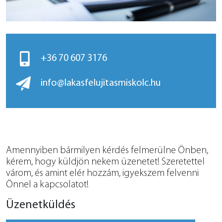
+36 70 607 3176
info@lakasfelujitasmiskolc.hu
Amennyiben bármilyen kérdés felmerülne Önben,
kérem, hogy küldjön nekem üzenetet! Szeretettel
várom, és amint elér hozzám, igyekszem felvenni
Önnel a kapcsolatot!
Üzenetküldés